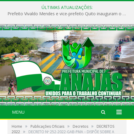
ÚLTIMAS ATUALIZAÇÕES:
Prefeito Vivaldo Mendes e vice-prefeito Quito inauguram o CAPS e fortalecem a saúde pública em Anajás.
MENU
»
»
»
Home
Publicações Oficiais
Decretos
DECRETOS
»
2022
DECRETO Nº 252-2022-GAB-PMA – DISPÕE SOBRE A