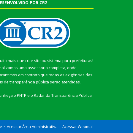
ESENVOLVIDO POR CR2
uito mais que
criar site
ou
sistema para prefeituras
!
ealizamos uma
assessoria
completa, onde
arantimos em contrato que todas as exigências das
eis de transparência pública
serão atendidas.
onheça o
PNTP
e o
Radar da Transparência Pública
te
Acessar Área Administrativa
Acessar Webmail