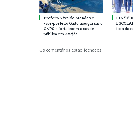
Prefeito Vivaldo Mendes e
DIA “D”
vice-prefeito Quito inauguram o
ESCOLAR 
CAPS e fortalecem a saúde
fora da 
pública em Anajás.
Os comentários estão fechados.