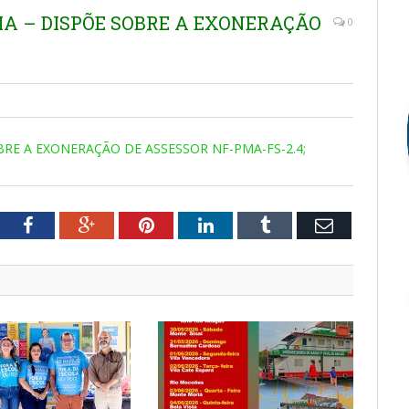
MA – DISPÕE SOBRE A EXONERAÇÃO
0
BRE A EXONERAÇÃO DE ASSESSOR NF-PMA-FS-2.4;
tter
Facebook
Google+
Pinterest
LinkedIn
Tumblr
Email