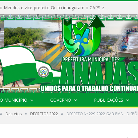
Prefeito Vivaldo Mendes e vice-prefeito Quito inauguram o CAPS e fortalecem a saúde pública em Anajás.
O MUNICÍPIO
GOVERNO
PUBLICAÇÕES
»
»
»
Decretos
DECRETOS 2022
DECRETO Nº 229-2022-GAB-PMA – DISPÕ