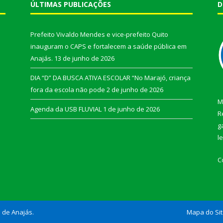
ÚLTIMAS PUBLICAÇÕES
D
Prefeito Vivaldo Mendes e vice-prefeito Quito
inauguram o CAPS e fortalecem a saúde pública em
Anajás.
13 de junho de 2026
DIA “D” DA BUSCA ATIVA ESCOLAR “No Marajó, criança
fora da escola não pode
2 de junho de 2026
M
Agenda da USB FLUVIAL
1 de junho de 2026
R
g
l
C
l de Anajás.
Mapa do Si