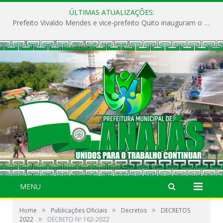
ÚLTIMAS ATUALIZAÇÕES:
Prefeito Vivaldo Mendes e vice-prefeito Quito inauguram o CAPS e fortalecem a saúde pública em Anajás.
MENU
»
»
»
Home
Publicações Oficiais
Decretos
DECRETOS
»
2022
DECRETO Nº 162-2022