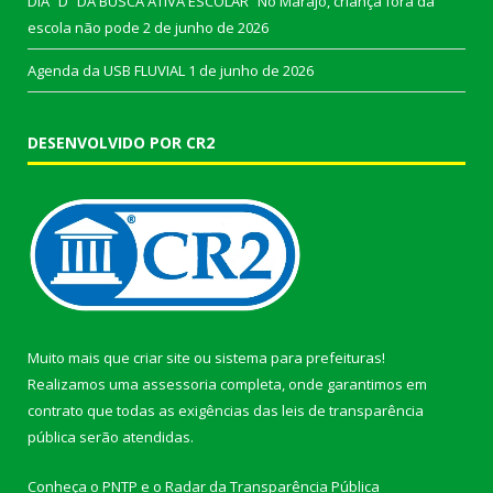
DIA “D” DA BUSCA ATIVA ESCOLAR “No Marajó, criança fora da
escola não pode
2 de junho de 2026
Agenda da USB FLUVIAL
1 de junho de 2026
DESENVOLVIDO POR CR2
Muito mais que
criar site
ou
sistema para prefeituras
!
Realizamos uma
assessoria
completa, onde garantimos em
contrato que todas as exigências das
leis de transparência
pública
serão atendidas.
Conheça o
PNTP
e o
Radar da Transparência Pública