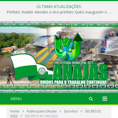
ÚLTIMAS ATUALIZAÇÕES:
Prefeito Vivaldo Mendes e vice-prefeito Quito inauguram o CAPS e fortalecem a saúde pública em Anajás.
MENU
»
»
»
Home
Publicações Oficiais
Decretos
DECRETOS
»
2022
DECRETO Nº 144-2022