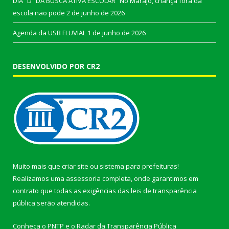
DIA “D” DA BUSCA ATIVA ESCOLAR “No Marajó, criança fora da
escola não pode
2 de junho de 2026
Agenda da USB FLUVIAL
1 de junho de 2026
DESENVOLVIDO POR CR2
Muito mais que
criar site
ou
sistema para prefeituras
!
Realizamos uma
assessoria
completa, onde garantimos em
contrato que todas as exigências das
leis de transparência
pública
serão atendidas.
Conheça o
PNTP
e o
Radar da Transparência Pública