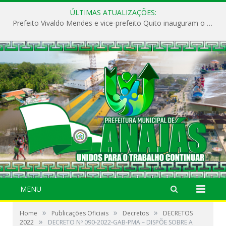
ÚLTIMAS ATUALIZAÇÕES:
Prefeito Vivaldo Mendes e vice-prefeito Quito inauguram o CAPS e fortalecem a saúde pública em Anajás.
MENU
»
»
»
Home
Publicações Oficiais
Decretos
DECRETOS
»
2022
DECRETO Nº 090-2022-GAB-PMA – DISPÕE SOBRE A