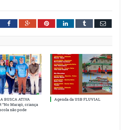
tter
Facebook
Google+
Pinterest
LinkedIn
Tumblr
Email
 DA BUSCA ATIVA
Agenda da USB FLUVIAL
“No Marajó, criança
escola não pode