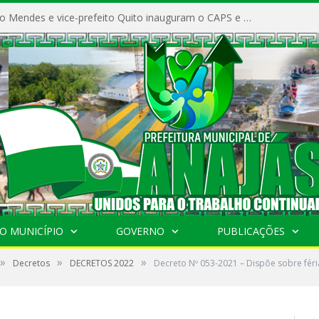
Prefeito Vivaldo Mendes e vice-prefeito Quito inauguram o CAPS e fortalecem a saúde pública em Anajás.
O MUNICÍPIO
GOVERNO
PUBLICAÇÕES
»
»
»
Decretos
DECRETOS 2022
Decreto Nº 053-2021 – Dispõe sobre féri