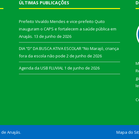
ÚLTIMAS PUBLICAÇÕES
D
Prefeito Vivaldo Mendes e vice-prefeito Quito
inauguram o CAPS e fortalecem a saúde pública em
Anajás.
13 de junho de 2026
DIA “D” DA BUSCA ATIVA ESCOLAR “No Marajó, criança
fora da escola não pode
2 de junho de 2026
M
Agenda da USB FLUVIAL
1 de junho de 2026
R
g
l
C
l de Anajás.
Mapa do Si