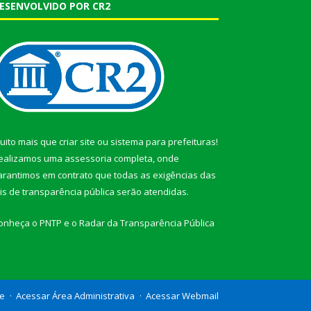
ESENVOLVIDO POR CR2
uito mais que
criar site
ou
sistema para prefeituras
!
ealizamos uma
assessoria
completa, onde
arantimos em contrato que todas as exigências das
eis de transparência pública
serão atendidas.
onheça o
PNTP
e o
Radar da Transparência Pública
te
Acessar Área Administrativa
Acessar Webmail