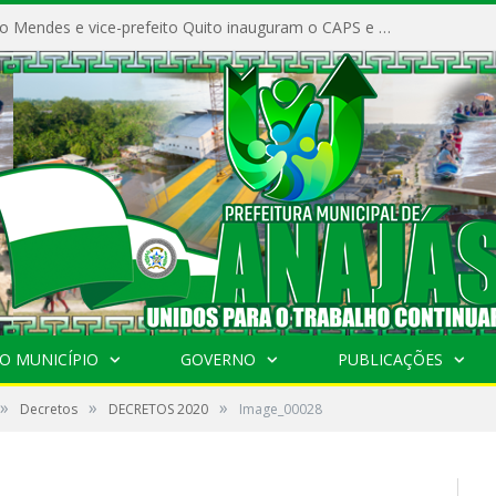
Prefeito Vivaldo Mendes e vice-prefeito Quito inauguram o CAPS e fortalecem a saúde pública em Anajás.
O MUNICÍPIO
GOVERNO
PUBLICAÇÕES
»
»
»
Decretos
DECRETOS 2020
Image_00028