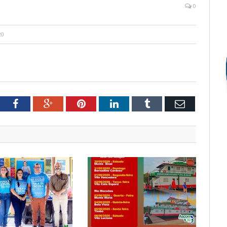
0
20
tter
Facebook
Google+
Pinterest
LinkedIn
Tumblr
Email