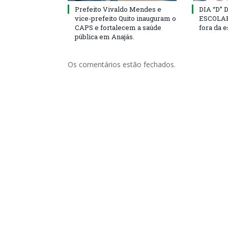
Prefeito Vivaldo Mendes e
DIA “D”
vice-prefeito Quito inauguram o
ESCOLAR 
CAPS e fortalecem a saúde
fora da 
pública em Anajás.
Os comentários estão fechados.