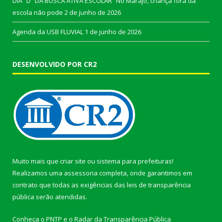
DIA “D” DA BUSCA ATIVA ESCOLAR “No Marajó, criança fora da
escola não pode
2 de junho de 2026
Agenda da USB FLUVIAL
1 de junho de 2026
DESENVOLVIDO POR CR2
Muito mais que
criar site
ou
sistema para prefeituras
!
Realizamos uma
assessoria
completa, onde garantimos em
contrato que todas as exigências das
leis de transparência
pública
serão atendidas.
Conheça o
PNTP
e o
Radar da Transparência Pública