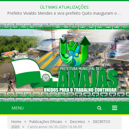
ÚLTIMAS ATUALIZAÇÕES:
Prefeito Vivaldo Mendes e vice-prefeito Quito inauguram o CAPS e fortalecem a saúde pública em Anajás.
MENU
»
»
»
Home
Publicações Oficiais
Decretos
DECRETOS
»
2020
CamScanner 06-30-2020 18.06.09