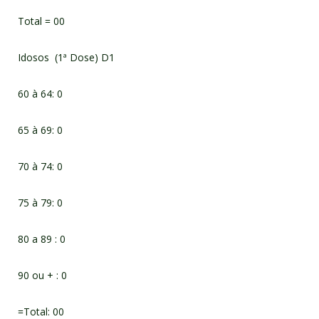
Total = 00
Idosos (1ª Dose) D1
60 à 64: 0
65 à 69: 0
70 à 74: 0
75 à 79: 0
80 a 89 : 0
90 ou + : 0
=Total: 00