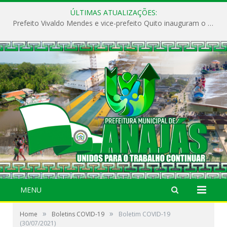
ÚLTIMAS ATUALIZAÇÕES:
Prefeito Vivaldo Mendes e vice-prefeito Quito inauguram o CAPS e fortalecem a saúde pública em Anajás.
MENU
»
»
Home
Boletins COVID-19
Boletim COVID-19
(30/07/2021)