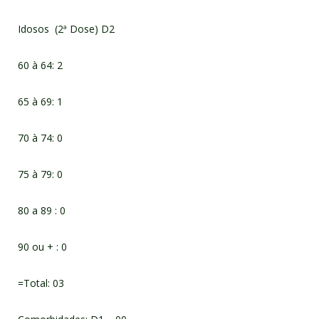
Idosos (2ª Dose) D2
60 à 64: 2
65 à 69: 1
70 à 74: 0
75 à 79: 0
80 a 89 : 0
90 ou + : 0
=Total: 03