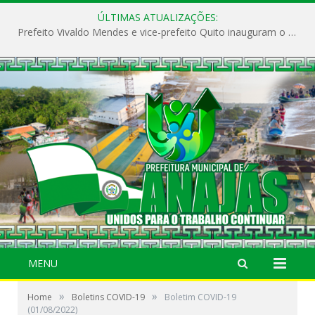
ÚLTIMAS ATUALIZAÇÕES:
Prefeito Vivaldo Mendes e vice-prefeito Quito inauguram o CAPS e fortalecem a saúde pública em Anajás.
MENU
»
»
Home
Boletins COVID-19
Boletim COVID-19
(01/08/2022)