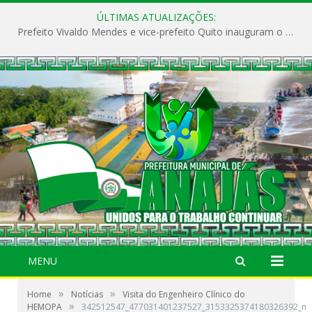
ÚLTIMAS ATUALIZAÇÕES:
Prefeito Vivaldo Mendes e vice-prefeito Quito inauguram o CAPS e fortalecem a saúde pública em Anajás.
MENU
»
»
Home
Notícias
Visita do Engenheiro Clínico do
»
HEMOPA
342512547_477031401237527_3153325374180326392_n