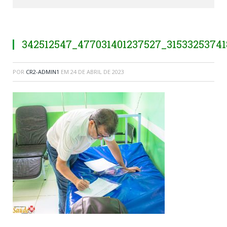
342512547_477031401237527_3153325374
POR
CR2-ADMIN1
EM
24 DE ABRIL DE 2023