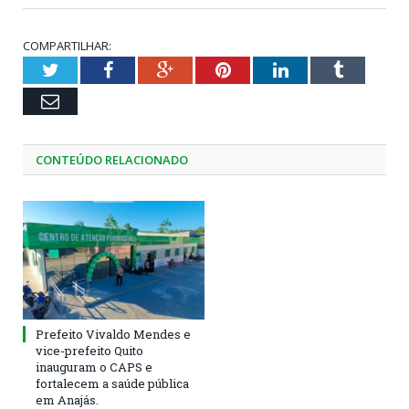
COMPARTILHAR:
Twitter
Facebook
Google+
Pinterest
LinkedIn
Tumblr
Email
CONTEÚDO RELACIONADO
Prefeito Vivaldo Mendes e
vice-prefeito Quito
inauguram o CAPS e
fortalecem a saúde pública
em Anajás.