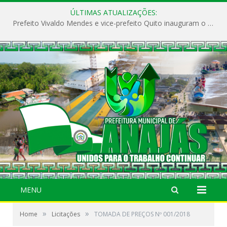
ÚLTIMAS ATUALIZAÇÕES:
Prefeito Vivaldo Mendes e vice-prefeito Quito inauguram o CAPS e fortalecem a saúde pública em Anajás.
MENU
»
»
Home
Licitações
TOMADA DE PREÇOS Nº 001/2018