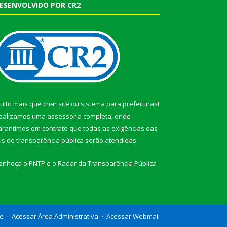
ESENVOLVIDO POR CR2
uito mais que
criar site
ou
sistema para prefeituras
!
ealizamos uma
assessoria
completa, onde
arantimos em contrato que todas as exigências das
eis de transparência pública
serão atendidas.
onheça o
PNTP
e o
Radar da Transparência Pública
te
Acessar Área Administrativa
Acessar Webmail