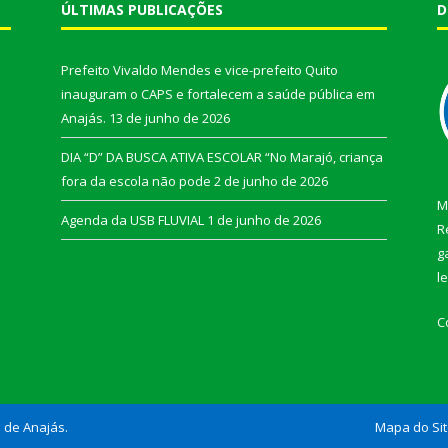
ÚLTIMAS PUBLICAÇÕES
D
Prefeito Vivaldo Mendes e vice-prefeito Quito
inauguram o CAPS e fortalecem a saúde pública em
Anajás.
13 de junho de 2026
DIA “D” DA BUSCA ATIVA ESCOLAR “No Marajó, criança
fora da escola não pode
2 de junho de 2026
M
Agenda da USB FLUVIAL
1 de junho de 2026
R
g
l
C
l de Anajás.
Mapa do Si