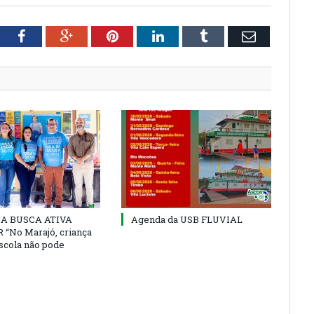
tter
Facebook
Google+
Pinterest
LinkedIn
Tumblr
Email
 DA BUSCA ATIVA
Agenda da USB FLUVIAL
“No Marajó, criança
escola não pode