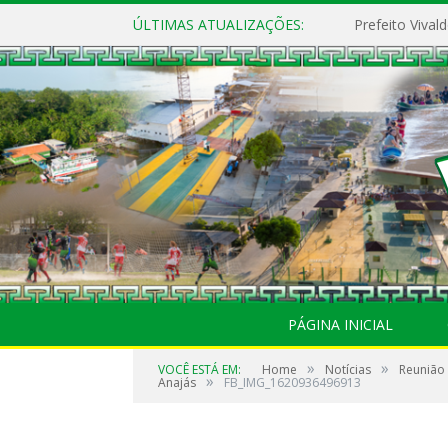
ÚLTIMAS ATUALIZAÇÕES:
PÁGINA INICIAL
»
»
VOCÊ ESTÁ EM:
Home
Notícias
Reunião
»
Anajás
FB_IMG_1620936496913