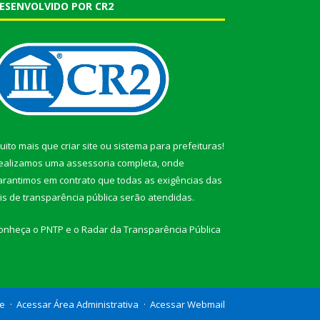
ESENVOLVIDO POR CR2
uito mais que
criar site
ou
sistema para prefeituras
!
ealizamos uma
assessoria
completa, onde
arantimos em contrato que todas as exigências das
eis de transparência pública
serão atendidas.
onheça o
PNTP
e o
Radar da Transparência Pública
te
Acessar Área Administrativa
Acessar Webmail