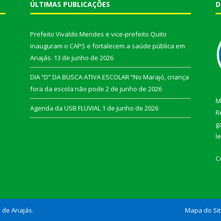
ÚLTIMAS PUBLICAÇÕES
D
Prefeito Vivaldo Mendes e vice-prefeito Quito
inauguram o CAPS e fortalecem a saúde pública em
Anajás.
13 de junho de 2026
DIA “D” DA BUSCA ATIVA ESCOLAR “No Marajó, criança
fora da escola não pode
2 de junho de 2026
M
Agenda da USB FLUVIAL
1 de junho de 2026
R
g
l
C
l de Anajás.
Mapa do Si