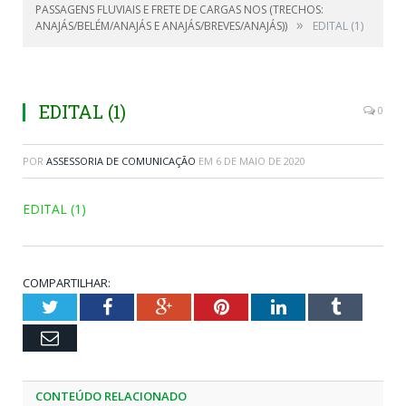
PASSAGENS FLUVIAIS E FRETE DE CARGAS NOS (TRECHOS:
»
ANAJÁS/BELÉM/ANAJÁS E ANAJÁS/BREVES/ANAJÁS))
EDITAL (1)
EDITAL (1)
0
POR
ASSESSORIA DE COMUNICAÇÃO
EM
6 DE MAIO DE 2020
EDITAL (1)
COMPARTILHAR:
Twitter
Facebook
Google+
Pinterest
LinkedIn
Tumblr
Email
CONTEÚDO RELACIONADO