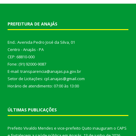
PREFEITURA DE ANAJÁS
End.: Avenida Pedro José da Silva, 01
Centro - Anajás - PA
CEP: 68810-000
Fone: (91) 92000-9087
E-mail: transparencia@anajas.pa.gov.br
Setor de Licitações: cpl.anajas@gmail.com
Horário de atendimento: 07:00 às 13:00
ÚLTIMAS PUBLICAÇÕES
Prefeito Vivaldo Mendes e vice-prefeito Quito inauguram o CAPS
e fortalecem a saúde pública em Anajás.
13 de junho de 2026