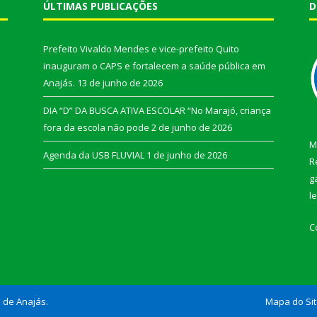
ÚLTIMAS PUBLICAÇÕES
D
Prefeito Vivaldo Mendes e vice-prefeito Quito
inauguram o CAPS e fortalecem a saúde pública em
Anajás.
13 de junho de 2026
DIA “D” DA BUSCA ATIVA ESCOLAR “No Marajó, criança
fora da escola não pode
2 de junho de 2026
M
Agenda da USB FLUVIAL
1 de junho de 2026
R
g
l
C
l de Anajás.
Mapa do Si