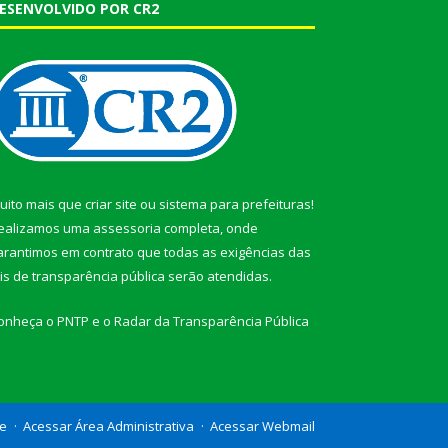
ESENVOLVIDO POR CR2
uito mais que
criar site
ou
sistema para prefeituras
!
ealizamos uma
assessoria
completa, onde
arantimos em contrato que todas as exigências das
eis de transparência pública
serão atendidas.
onheça o
PNTP
e o
Radar da Transparência Pública
te
Acessar Área Administrativa
Acessar Webmail