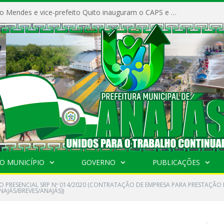
Prefeito Vivaldo Mendes e vice-prefeito Quito inauguram o CAPS e fortalecem a saúde pública em Anajás.
O MUNICÍPIO
GOVERNO
PUBLICAÇÕES
 PRESENCIAL SRP Nº 014/2020 (CONTRATAÇÃO DE EMPRESA PARA PRESTAÇÃO DE
AJÁS/BREVES/ANAJÁS))