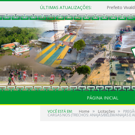
ÚLTIMAS ATUALIZAÇÕES:
PÁGINA INICIAL
»
»
VOCÊ ESTÁ EM:
Home
Licitações
PREGÃO
CARGAS NOS (TRECHOS: ANAJÁS/BELÉM/ANAJÁS E AN