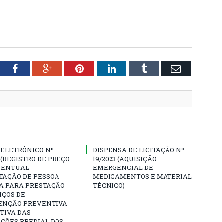
tter
Facebook
Google+
Pinterest
LinkedIn
Tumblr
Email
 ELETRÔNICO Nº
DISPENSA DE LICITAÇÃO Nº
3 (REGISTRO DE PREÇO
19/2023 (AQUISIÇÃO
VENTUAL
EMERGENCIAL DE
TAÇÃO DE PESSOA
MEDICAMENTOS E MATERIAL
CA PARA PRESTAÇÃO
TÉCNICO)
IÇOS DE
NÇÃO PREVENTIVA
TIVA DAS
ÇÕES PREDIAL DOS