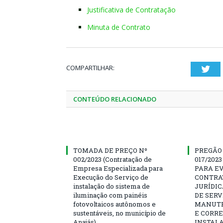
Justificativa de Contratação
Minuta de Contrato
COMPARTILHAR:
Twi
CONTEÚDO RELACIONADO
TOMADA DE PREÇO Nº
PREGÃO
002/2023 (Contratação de
017/202
Empresa Especializada para
PARA E
Execução do Serviço de
CONTRA
instalação do sistema de
JURÍDI
iluminação com painéis
DE SERV
fotovoltaicos autônomos e
MANUTE
sustentáveis, no município de
E CORRE
Anajás)
INSTALA