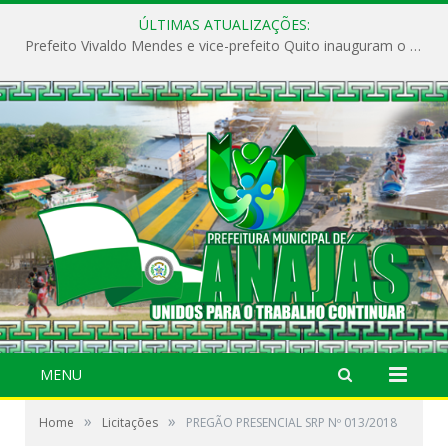
ÚLTIMAS ATUALIZAÇÕES:
Prefeito Vivaldo Mendes e vice-prefeito Quito inauguram o CAPS e fortalecem a saúde pública em Anajás.
MENU
»
»
Home
Licitações
PREGÃO PRESENCIAL SRP Nº 013/2018