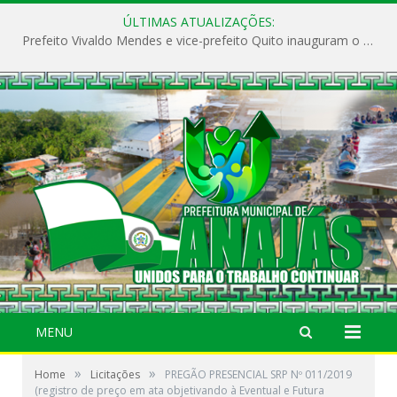
ÚLTIMAS ATUALIZAÇÕES:
Prefeito Vivaldo Mendes e vice-prefeito Quito inauguram o CAPS e fortalecem a saúde pública em Anajás.
MENU
»
»
Home
Licitações
PREGÃO PRESENCIAL SRP Nº 011/2019
(registro de preço em ata objetivando à Eventual e Futura