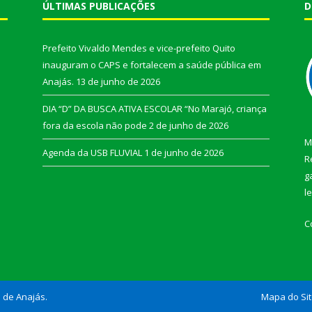
ÚLTIMAS PUBLICAÇÕES
D
Prefeito Vivaldo Mendes e vice-prefeito Quito
inauguram o CAPS e fortalecem a saúde pública em
Anajás.
13 de junho de 2026
DIA “D” DA BUSCA ATIVA ESCOLAR “No Marajó, criança
fora da escola não pode
2 de junho de 2026
M
Agenda da USB FLUVIAL
1 de junho de 2026
R
g
l
C
l de Anajás.
Mapa do Si