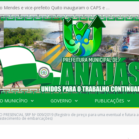
Prefeito Vivaldo Mendes e vice-prefeito Quito inauguram o CAPS e fortalecem a saúde pública em Anajás.
O MUNICÍPIO
GOVERNO
PUBLICAÇÕES
 PRESENCIAL SRP Nº 009/2019 (Registro de preço para uma eventual e futura aqui
bastecimento de embarcações)