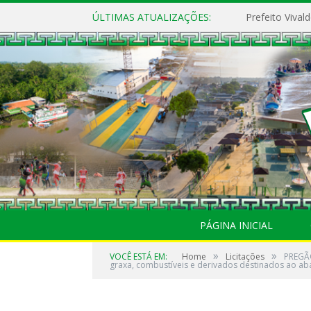
ÚLTIMAS ATUALIZAÇÕES:
PÁGINA INICIAL
»
»
VOCÊ ESTÁ EM:
Home
Licitações
PREGÃO
graxa, combustíveis e derivados destinados ao a