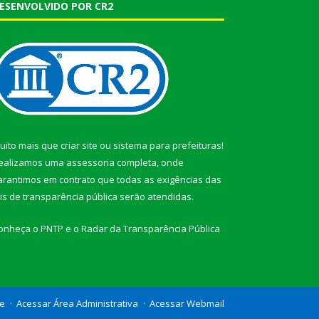
ESENVOLVIDO POR CR2
uito mais que
criar site
ou
sistema para prefeituras
!
ealizamos uma
assessoria
completa, onde
arantimos em contrato que todas as exigências das
eis de transparência pública
serão atendidas.
onheça o
PNTP
e o
Radar da Transparência Pública
te
Acessar Área Administrativa
Acessar Webmail