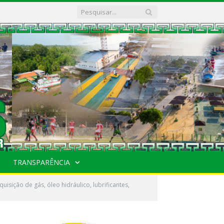
TRANSPARÊNCIA
sição de gás, óleo hidráulico, lubrificantes,