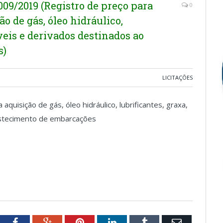
/2019 (Registro de preço para
0
o de gás, óleo hidráulico,
veis e derivados destinados ao
s)
LICITAÇÕES
aquisição de gás, óleo hidráulico, lubrificantes, graxa,
astecimento de embarcações
tter
Facebook
Google+
Pinterest
LinkedIn
Tumblr
Email