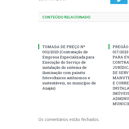
CONTEÚDO RELACIONADO
TOMADA DE PREÇO Nº
PREGÃO
002/2023 (Contratação de
017/202
Empresa Especializada para
PARA E
Execução do Serviço de
CONTRA
instalação do sistema de
JURÍDI
iluminação com painéis
DE SERV
fotovoltaicos autônomos e
MANUTE
sustentáveis, no município de
E CORRE
Anajás)
INSTALA
IMÓVEIS
ADMINI
MUNICI
Os comentários estão fechados.