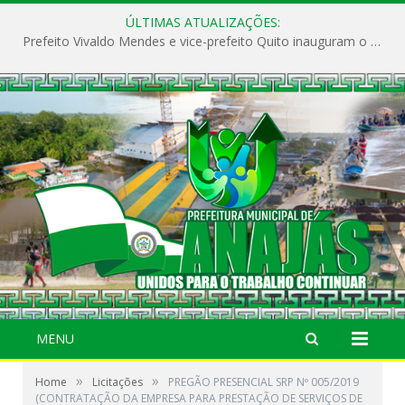
ÚLTIMAS ATUALIZAÇÕES:
Prefeito Vivaldo Mendes e vice-prefeito Quito inauguram o CAPS e fortalecem a saúde pública em Anajás.
MENU
»
»
Home
Licitações
PREGÃO PRESENCIAL SRP Nº 005/2019
(CONTRATAÇÃO DA EMPRESA PARA PRESTAÇÃO DE SERVIÇOS DE