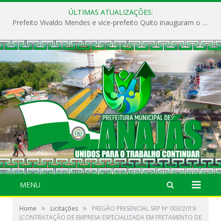
ÚLTIMAS ATUALIZAÇÕES:
Prefeito Vivaldo Mendes e vice-prefeito Quito inauguram o CAPS e fortalecem a saúde pública em Anajás.
MENU
»
»
Home
Licitações
PREGÃO PRESENCIAL SRP Nº 003/2019
(CONTRATAÇÃO DE EMPRESA ESPECIALIZADA EM FRETAMENTO DE