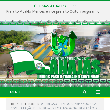
ÚLTIMAS ATUALIZAÇÕES:
Prefeito Vivaldo Mendes e vice-prefeito Quito inauguram o CAPS e fortalecem a saúde pública em Anajás.
MENU
»
»
Home
Licitações
PREGÃO PRESENCIAL SRP Nº 002/2020
(CONTRATAÇÃO DE EMPRESA ESPECIALIZADA NA PRESTAÇÃO DE