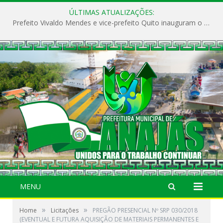
ÚLTIMAS ATUALIZAÇÕES:
Prefeito Vivaldo Mendes e vice-prefeito Quito inauguram o CAPS e fortalecem a saúde pública em Anajás.
MENU
»
»
Home
Licitações
PREGÃO PRESENCIAL Nº SRP 030/2018
(EVENTUAL E FUTURA AQUISIÇÃO DE MATERIAIS PERMANENTES E