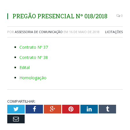
PREGÃO PRESENCIAL Nº 018/2018
0
POR
ASSESSORIA DE COMUNICAÇÃO
EM
16 DE MAIO DE 2018
LICITAÇÕES
Contrato Nº 37
Contrato Nº 38
Edital
Homologação
COMPARTILHAR:
Twitter
Facebook
Google+
Pinterest
LinkedIn
Tumblr
Email