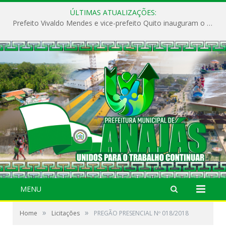
ÚLTIMAS ATUALIZAÇÕES:
Prefeito Vivaldo Mendes e vice-prefeito Quito inauguram o CAPS e fortalecem a saúde pública em Anajás.
MENU
»
»
Home
Licitações
PREGÃO PRESENCIAL Nº 018/2018