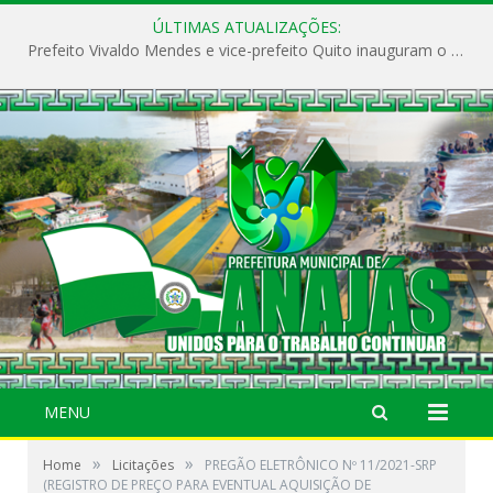
ÚLTIMAS ATUALIZAÇÕES:
Prefeito Vivaldo Mendes e vice-prefeito Quito inauguram o CAPS e fortalecem a saúde pública em Anajás.
MENU
»
»
Home
Licitações
PREGÃO ELETRÔNICO Nº 11/2021-SRP
(REGISTRO DE PREÇO PARA EVENTUAL AQUISIÇÃO DE