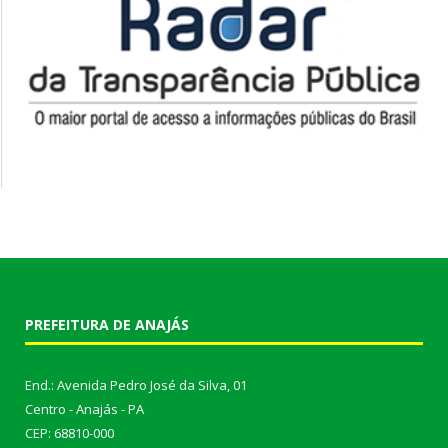
PREFEITURA DE ANAJÁS
End.: Avenida Pedro José da Silva, 01
Centro - Anajás - PA
CEP: 68810-000