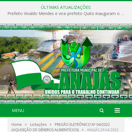
ÚLTIMAS ATUALIZAÇÕES:
Prefeito Vivaldo Mendes e vice-prefeito Quito inauguram o CAPS e fortalecem a saúde pública em Anajás.
MENU
»
»
Home
Licitações
PREGÃO ELETRÔNICO Nº 04/2022
»
(AQUISIÇÃO DE GÊNEROS ALIMENTÍCIOS)
ANAJÁS 29.04.2022