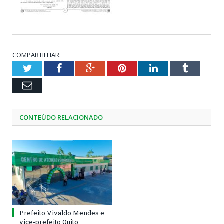
COMPARTILHAR:
Twitter
Facebook
Google+
Pinterest
LinkedIn
Tumblr
Email
CONTEÚDO RELACIONADO
Prefeito Vivaldo Mendes e
vice-prefeito Quito