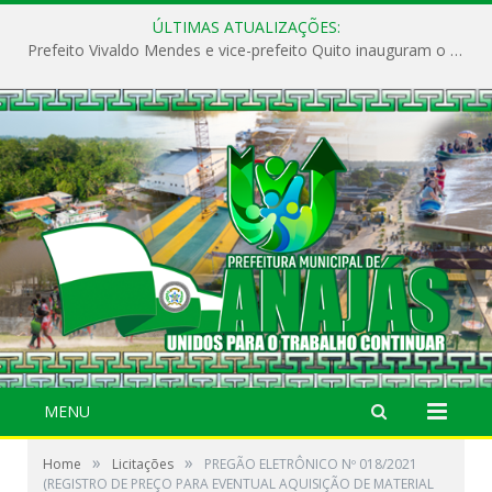
ÚLTIMAS ATUALIZAÇÕES:
Prefeito Vivaldo Mendes e vice-prefeito Quito inauguram o CAPS e fortalecem a saúde pública em Anajás.
MENU
»
»
Home
Licitações
PREGÃO ELETRÔNICO Nº 018/2021
(REGISTRO DE PREÇO PARA EVENTUAL AQUISIÇÃO DE MATERIAL