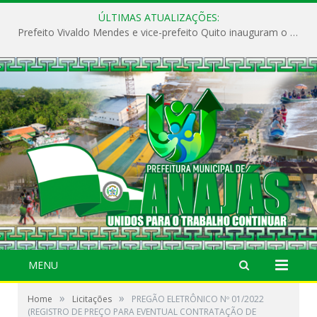
ÚLTIMAS ATUALIZAÇÕES:
Prefeito Vivaldo Mendes e vice-prefeito Quito inauguram o CAPS e fortalecem a saúde pública em Anajás.
MENU
»
»
Home
Licitações
PREGÃO ELETRÔNICO Nº 01/2022
(REGISTRO DE PREÇO PARA EVENTUAL CONTRATAÇÃO DE