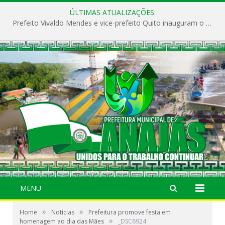
ÚLTIMAS ATUALIZAÇÕES:
Prefeito Vivaldo Mendes e vice-prefeito Quito inauguram o CAPS e fortalecem a saúde pública em Anajás.
MENU
»
»
Home
Notícias
Prefeitura promove festa em
»
homenagem ao dia das Mães
_DSC6924