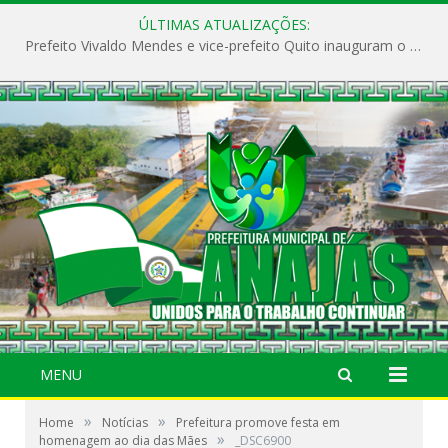
ÚLTIMAS ATUALIZAÇÕES:
Prefeito Vivaldo Mendes e vice-prefeito Quito inauguram o CAPS e fortalecem a saúde pública em Anajás.
MENU
»
»
Home
Notícias
Prefeitura promove festa em
»
homenagem ao dia das Mães
_DSC6900