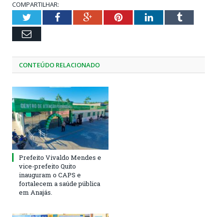
COMPARTILHAR:
Twitter
Facebook
Google+
Pinterest
LinkedIn
Tumblr
Email
CONTEÚDO RELACIONADO
Prefeito Vivaldo Mendes e
vice-prefeito Quito
inauguram o CAPS e
fortalecem a saúde pública
em Anajás.