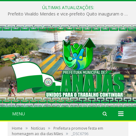
ÚLTIMAS ATUALIZAÇÕES:
Prefeito Vivaldo Mendes e vice-prefeito Quito inauguram o CAPS e fortalecem a saúde pública em Anajás.
MENU
»
»
Home
Notícias
Prefeitura promove festa em
»
homenagem ao dia das Mães
_DSC6796