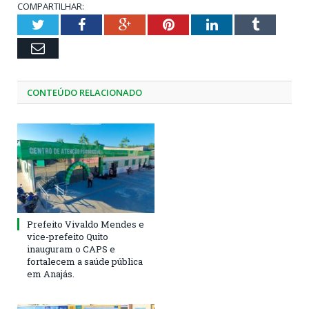
COMPARTILHAR:
Twitter
Facebook
Google+
Pinterest
LinkedIn
Tumblr
Email
CONTEÚDO RELACIONADO
Prefeito Vivaldo Mendes e
vice-prefeito Quito
inauguram o CAPS e
fortalecem a saúde pública
em Anajás.