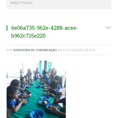
b962c715e220
6e06a735-962e-4288-acee-
0
b962c715e220
POR
ASSESSORIA DE COMUNICAÇÃO
EM
14 DE AGOSTO DE 2018