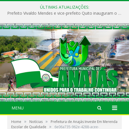
ÚLTIMAS ATUALIZAÇÕES:
Prefeito Vivaldo Mendes e vice-prefeito Quito inauguram o CAPS e fortalecem a saúde pública em Anajás.
MENU
»
»
Home
Notícias
Prefeitura de Anajás Investe Em Merenda
»
Escolar de Qualidade
6e06a735-962e-4288-acee-