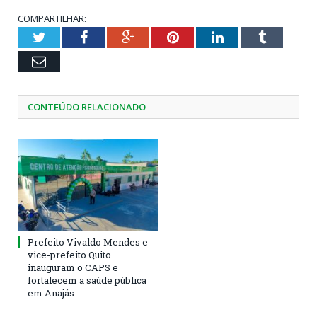
COMPARTILHAR:
Twitter
Facebook
Google+
Pinterest
LinkedIn
Tumblr
Email
CONTEÚDO RELACIONADO
Prefeito Vivaldo Mendes e
vice-prefeito Quito
inauguram o CAPS e
fortalecem a saúde pública
em Anajás.