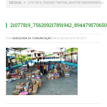
»
ESCOLAS
21077819_756209217891942_8944795706509050850_n
21077819_756209217891942_89447957065
POR
ASSESSORIA DE COMUNICAÇÃO
EM
30 DE AGOSTO DE 2017