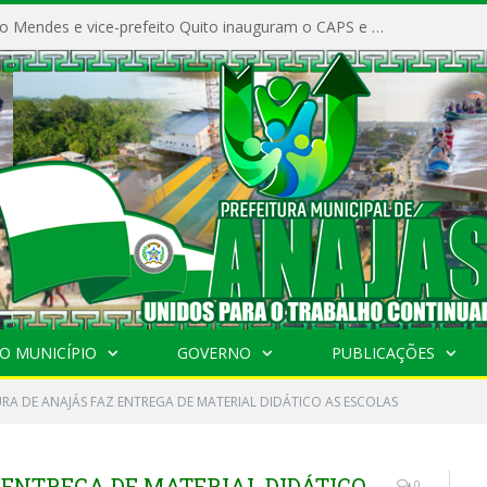
Prefeito Vivaldo Mendes e vice-prefeito Quito inauguram o CAPS e fortalecem a saúde pública em Anajás.
O MUNICÍPIO
GOVERNO
PUBLICAÇÕES
URA DE ANAJÁS FAZ ENTREGA DE MATERIAL DIDÁTICO AS ESCOLAS
 ENTREGA DE MATERIAL DIDÁTICO
0