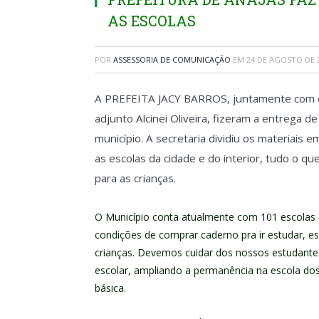
AS ESCOLAS
POR
ASSESSORIA DE COMUNICAÇÃO
EM
24 DE AGOSTO DE 
A PREFEITA JACY BARROS, juntamente com o S
adjunto Alcinei Oliveira, fizeram a entrega de
município. A secretaria dividiu os materiais 
as escolas da cidade e do interior, tudo o q
para as crianças.
O Municíp
io conta atualmente com 101 escolas 
condições de comprar caderno pra ir estudar, es
crianças. Devemos cuidar dos nossos estudantes
escolar, ampliando a permanência na escola dos
básica.