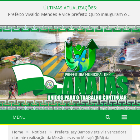
ÚLTIMAS ATUALIZAÇÕES:
Prefeito Vivaldo Mendes e vice-prefeito Quito inauguram o CAPS e fortalecem a saúde pública em Anajás.
MENU
»
»
Home
Notícias
Prefeita Jacy Barros visita vila vencedora
durante realização da Missão Jesus no Marajó (JNM) da