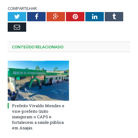
COMPARTILHAR:
Twitter
Facebook
Google+
Pinterest
LinkedIn
Tumblr
Email
CONTEÚDO RELACIONADO
Prefeito Vivaldo Mendes e
vice-prefeito Quito
inauguram o CAPS e
fortalecem a saúde pública
em Anajás.