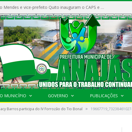
Prefeito Vivaldo Mendes e vice-prefeito Quito inauguram o CAPS e fortalecem a saúde pública em Anajás.
O MUNICÍPIO
GOVERNO
PUBLICAÇÕES
»
 Jacy Barros participa do IV Forrozão do Tio Bonal
19667719_73238461027