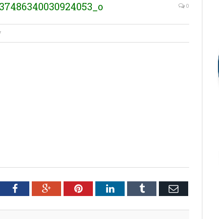
037486340030924053_o
0
7
tter
Facebook
Google+
Pinterest
LinkedIn
Tumblr
Email