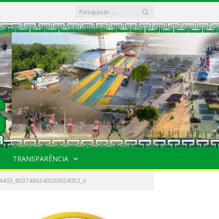
TRANSPARÊNCIA
4403_8037486340030924053_o