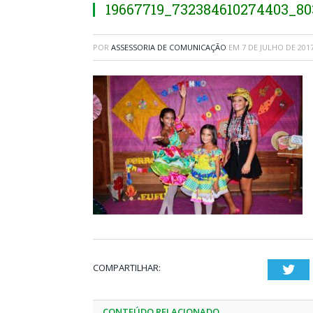
19667719_732384610274403_8
POR
ASSESSORIA DE COMUNICAÇÃO
EM
7 DE JULHO DE 201
COMPARTILHAR:
Twi
CONTEÚDO RELACIONADO