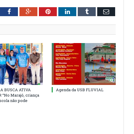
tter
Facebook
Google+
Pinterest
LinkedIn
Tumblr
Email
 DA BUSCA ATIVA
Agenda da USB FLUVIAL
“No Marajó, criança
escola não pode