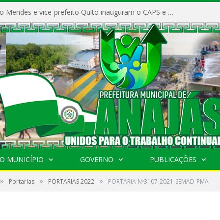
Prefeito Vivaldo Mendes e vice-prefeito Quito inauguram o CAPS e fortalecem a saúde pública em Anajás.
O MUNICÍPIO
GOVERNO
PUBLICAÇÕES
»
»
»
Portarias
PORTARIAS 2022
PORTARIA Nº3107-2021-SEMAD-PMA