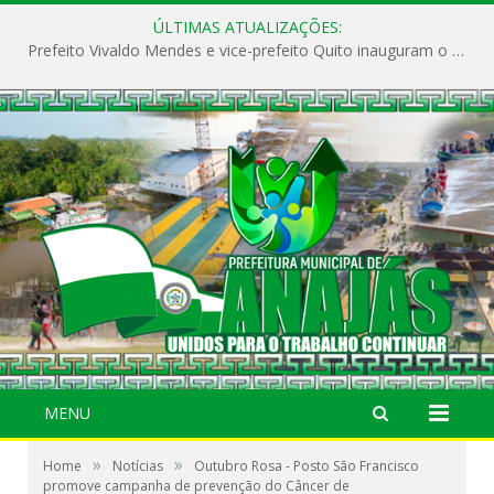
ÚLTIMAS ATUALIZAÇÕES:
Prefeito Vivaldo Mendes e vice-prefeito Quito inauguram o CAPS e fortalecem a saúde pública em Anajás.
MENU
»
»
Home
Notícias
Outubro Rosa - Posto São Francisco
promove campanha de prevenção do Câncer de