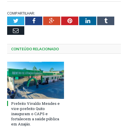
COMPARTILHAR:
Twitter
Facebook
Google+
Pinterest
LinkedIn
Tumblr
Email
CONTEÚDO RELACIONADO
Prefeito Vivaldo Mendes e
vice-prefeito Quito
inauguram o CAPS e
fortalecem a saúde pública
em Anajás.