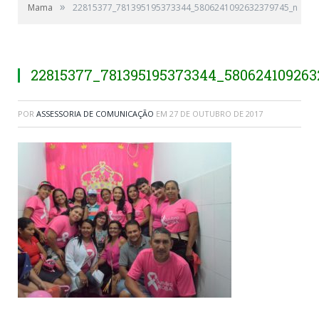
»
Mama
22815377_781395195373344_5806241092632379745_n
22815377_781395195373344_58062410926
POR
ASSESSORIA DE COMUNICAÇÃO
EM
27 DE OUTUBRO DE 2017