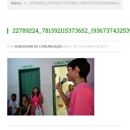
»
Mama
22789224_781392115373652_193673743253932844_n
22789224_781392115373652_19367374325
POR
ASSESSORIA DE COMUNICAÇÃO
EM
27 DE OUTUBRO DE 2017