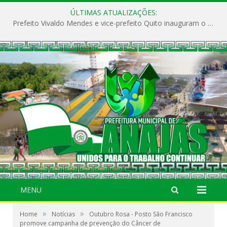
ÚLTIMAS ATUALIZAÇÕES:
Prefeito Vivaldo Mendes e vice-prefeito Quito inauguram o CAPS e fortalecem a saúde pública em Anajás.
MENU
»
»
Home
Notícias
Outubro Rosa - Posto São Francisco
promove campanha de prevenção do Câncer de