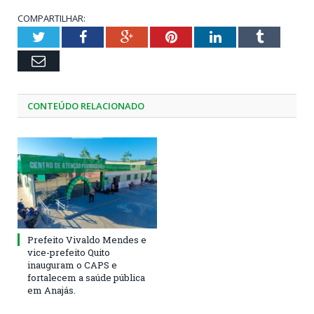
COMPARTILHAR:
Twitter
Facebook
Google+
Pinterest
LinkedIn
Tumblr
Email
CONTEÚDO RELACIONADO
Prefeito Vivaldo Mendes e
vice-prefeito Quito
inauguram o CAPS e
fortalecem a saúde pública
em Anajás.