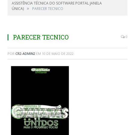
ASSISTÊNCIA TÉCNICA DO SOFTWARE PORTAL JANELA
»
ÚNICA)
PARECER TECNICO
PARECER TECNICO
0
POR
CR2-ADMIN2
EM
10 DE MAIO DE 2022