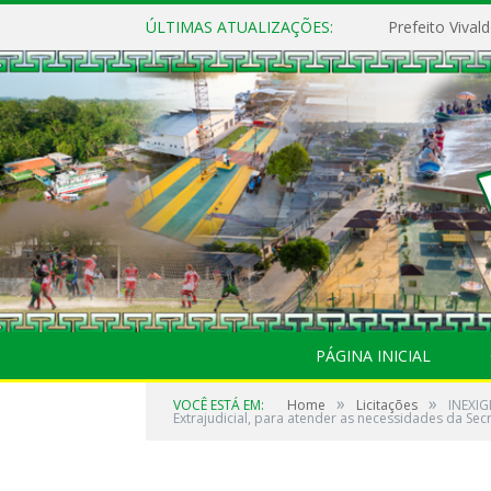
ÚLTIMAS ATUALIZAÇÕES:
PÁGINA INICIAL
»
»
VOCÊ ESTÁ EM:
Home
Licitações
INEXIG
Extrajudicial, para atender as necessidades da Sec