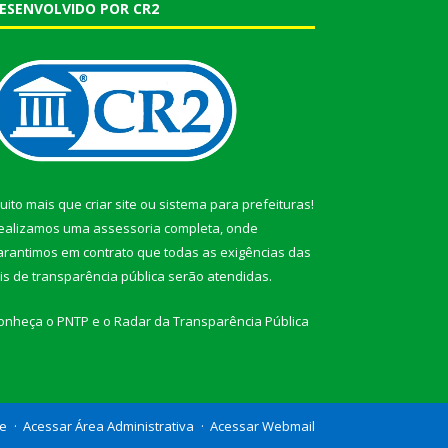
ESENVOLVIDO POR CR2
uito mais que
criar site
ou
sistema para prefeituras
!
ealizamos uma
assessoria
completa, onde
arantimos em contrato que todas as exigências das
eis de transparência pública
serão atendidas.
onheça o
PNTP
e o
Radar da Transparência Pública
te
Acessar Área Administrativa
Acessar Webmail