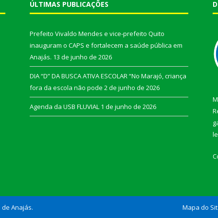
ÚLTIMAS PUBLICAÇÕES
D
Prefeito Vivaldo Mendes e vice-prefeito Quito
inauguram o CAPS e fortalecem a saúde pública em
Anajás.
13 de junho de 2026
DIA “D” DA BUSCA ATIVA ESCOLAR “No Marajó, criança
fora da escola não pode
2 de junho de 2026
M
Agenda da USB FLUVIAL
1 de junho de 2026
R
g
l
C
l de Anajás.
Mapa do Si