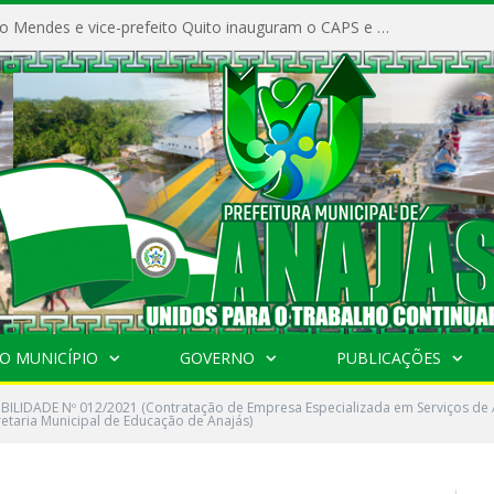
Prefeito Vivaldo Mendes e vice-prefeito Quito inauguram o CAPS e fortalecem a saúde pública em Anajás.
O MUNICÍPIO
GOVERNO
PUBLICAÇÕES
IBILIDADE Nº 012/2021 (Contratação de Empresa Especializada em Serviços de A
retaria Municipal de Educação de Anajás)