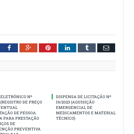
tter
Facebook
Google+
Pinterest
LinkedIn
Tumblr
Email
 ELETRÔNICO Nº
DISPENSA DE LICITAÇÃO Nº
3 (REGISTRO DE PREÇO
19/2023 (AQUISIÇÃO
VENTUAL
EMERGENCIAL DE
TAÇÃO DE PESSOA
MEDICAMENTOS E MATERIAL
CA PARA PRESTAÇÃO
TÉCNICO)
IÇOS DE
NÇÃO PREVENTIVA