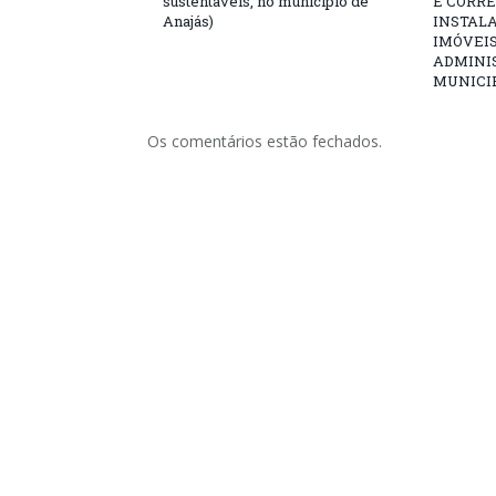
sustentáveis, no município de
E CORRE
Anajás)
INSTALA
IMÓVEIS
ADMINI
MUNICI
Os comentários estão fechados.