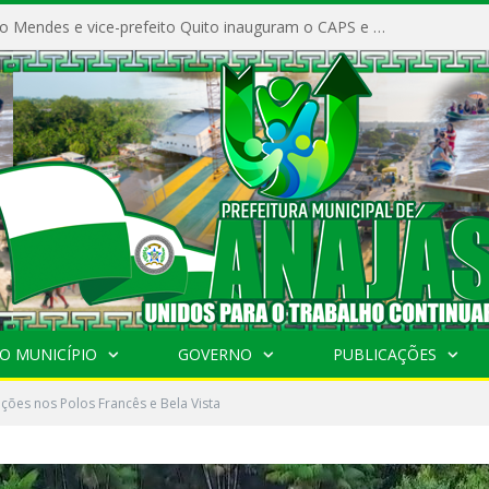
Prefeito Vivaldo Mendes e vice-prefeito Quito inauguram o CAPS e fortalecem a saúde pública em Anajás.
O MUNICÍPIO
GOVERNO
PUBLICAÇÕES
ções nos Polos Francês e Bela Vista