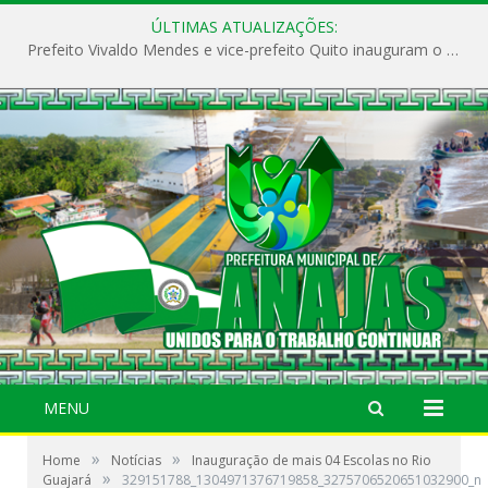
ÚLTIMAS ATUALIZAÇÕES:
Prefeito Vivaldo Mendes e vice-prefeito Quito inauguram o CAPS e fortalecem a saúde pública em Anajás.
MENU
»
»
Home
Notícias
Inauguração de mais 04 Escolas no Rio
»
Guajará
329151788_1304971376719858_3275706520651032900_n