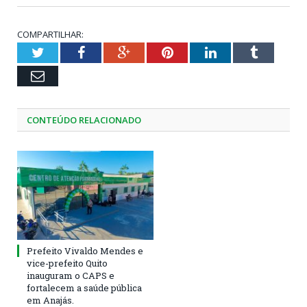
COMPARTILHAR:
Twitter
Facebook
Google+
Pinterest
LinkedIn
Tumblr
Email
CONTEÚDO RELACIONADO
Prefeito Vivaldo Mendes e
vice-prefeito Quito
inauguram o CAPS e
fortalecem a saúde pública
em Anajás.