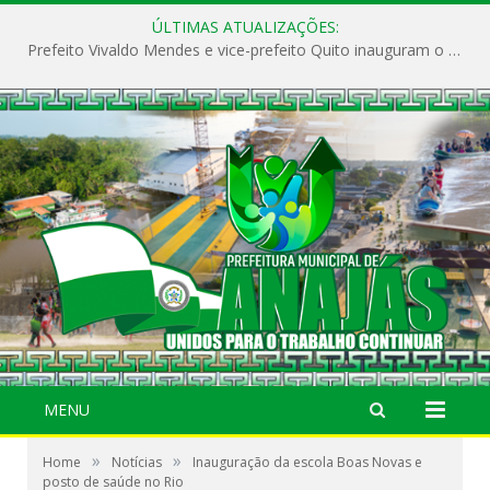
ÚLTIMAS ATUALIZAÇÕES:
Prefeito Vivaldo Mendes e vice-prefeito Quito inauguram o CAPS e fortalecem a saúde pública em Anajás.
MENU
»
»
Home
Notícias
Inauguração da escola Boas Novas e
posto de saúde no Rio