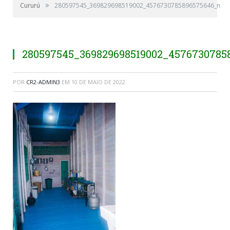
»
Cururú
280597545_369829698519002_4576730785896575646_n
280597545_369829698519002_4576730785
POR
CR2-ADMIN3
EM
10 DE MAIO DE 2022