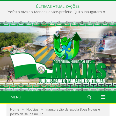
ÚLTIMAS ATUALIZAÇÕES:
Prefeito Vivaldo Mendes e vice-prefeito Quito inauguram o CAPS e fortalecem a saúde pública em Anajás.
MENU
»
»
Home
Notícias
Inauguração da escola Boas Novas e
posto de saúde no Rio