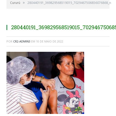
»
Cururú
280440191_369829568519015_7029467506856076868_n
280440191_369829568519015_70294675068
POR
CR2-ADMIN3
EM
10 DE MAIO DE 2022