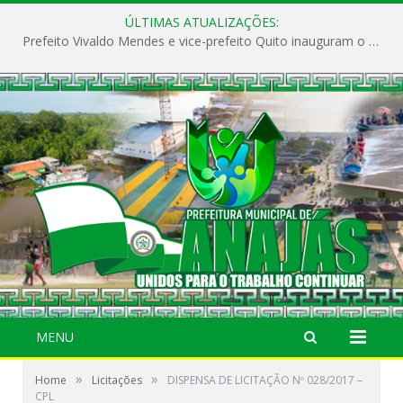
ÚLTIMAS ATUALIZAÇÕES:
Prefeito Vivaldo Mendes e vice-prefeito Quito inauguram o CAPS e fortalecem a saúde pública em Anajás.
MENU
»
»
Home
Licitações
DISPENSA DE LICITAÇÃO Nº 028/2017 –
CPL