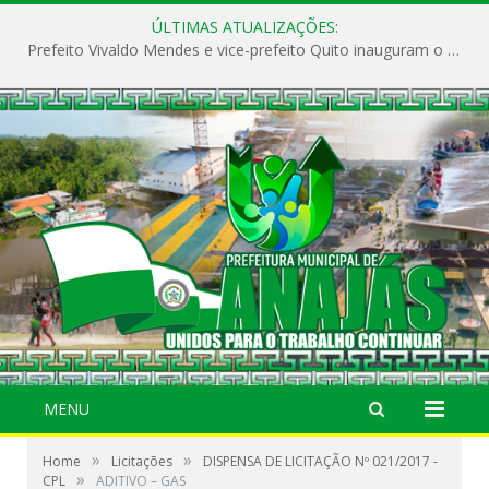
ÚLTIMAS ATUALIZAÇÕES:
Prefeito Vivaldo Mendes e vice-prefeito Quito inauguram o CAPS e fortalecem a saúde pública em Anajás.
MENU
»
»
Home
Licitações
DISPENSA DE LICITAÇÃO Nº 021/2017 -
»
CPL
ADITIVO – GAS