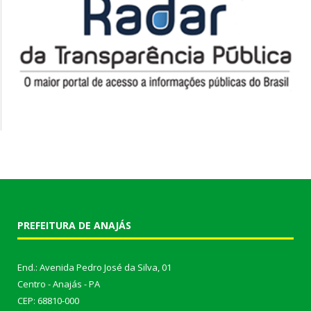
PREFEITURA DE ANAJÁS
End.: Avenida Pedro José da Silva, 01
Centro - Anajás - PA
CEP: 68810-000