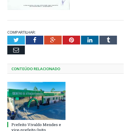
COMPARTILHAR:
Twitter
Facebook
Google+
Pinterest
LinkedIn
Tumblr
Email
CONTEÚDO RELACIONADO
Prefeito Vivaldo Mendes e
vice-prefeito Quito