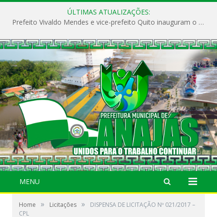
ÚLTIMAS ATUALIZAÇÕES:
Prefeito Vivaldo Mendes e vice-prefeito Quito inauguram o CAPS e fortalecem a saúde pública em Anajás.
MENU
»
»
Home
Licitações
DISPENSA DE LICITAÇÃO Nº 021/2017 –
CPL