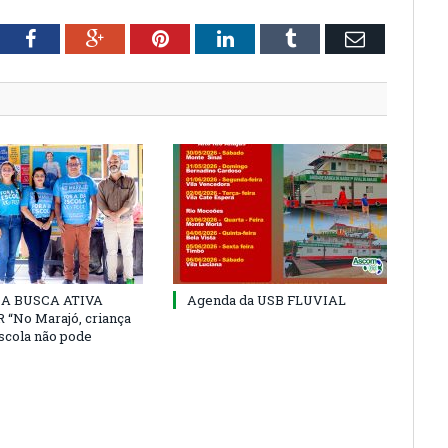
tter
Facebook
Google+
Pinterest
LinkedIn
Tumblr
Email
 DA BUSCA ATIVA
Agenda da USB FLUVIAL
“No Marajó, criança
escola não pode