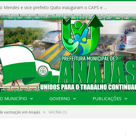
Prefeito Vivaldo Mendes e vice-prefeito Quito inauguram o CAPS e fortalecem a saúde pública em Anajás.
O MUNICÍPIO
GOVERNO
PUBLICAÇÕES
»
de vacinação em Anajás
VACINA (1)