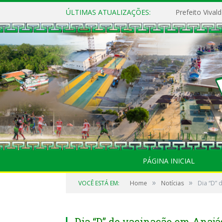
ÚLTIMAS ATUALIZAÇÕES:
PÁGINA INICIAL
»
»
VOCÊ ESTÁ EM:
Home
Notícias
Dia “D” 
Dia “D” de vacinação em Anajá