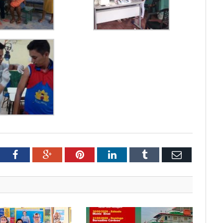
tter
Facebook
Google+
Pinterest
LinkedIn
Tumblr
Email