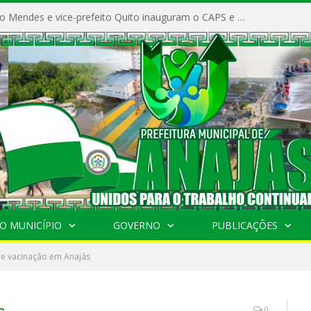
Prefeito Vivaldo Mendes e vice-prefeito Quito inauguram o CAPS e fortalecem a saúde pública em Anajás.
O MUNICÍPIO
GOVERNO
PUBLICAÇÕES
de vacinação em Anajás
s
0